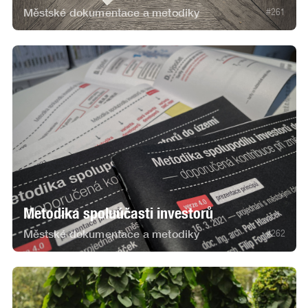
Městské dokumentace a metodiky
#
261
Metodika spoluúčasti investorů
Městské dokumentace a metodiky
#
262