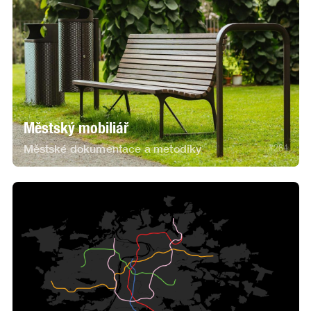
Městský mobiliář
Městské dokumentace a metodiky
#
264