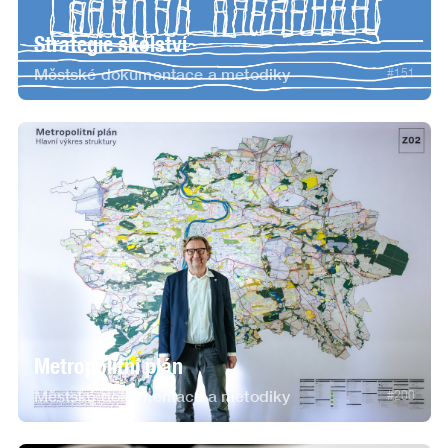
Strategie školství
Městské dokumentace a metodiky
#
151
Metropolitní plán
Městské dokumentace a metodiky
#
200