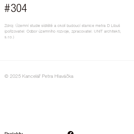
#
304
Zdroj: Územní studie sídliště a okolí budoucí stanice metra D Libuš
(pořizovatel: Odbor územního rozvoje, zpracovatel: UNIT architekti,
s.r.o.)
© 2025 Kancelář Petra Hlaváčka
Projekty