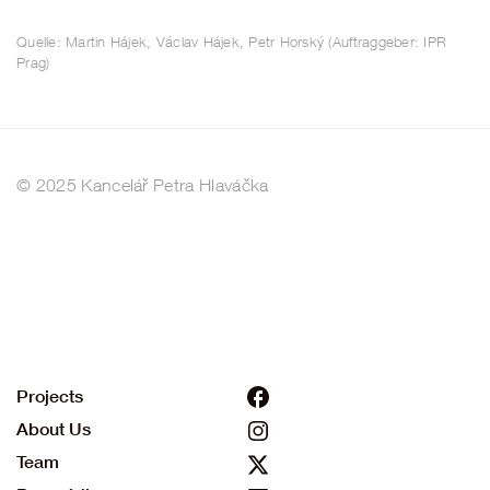
Quelle: Martin Hájek, Václav Hájek, Petr Horský (Auftraggeber: IPR
Prag)
© 2025 Kancelář Petra Hlaváčka
Projects
About Us
Team