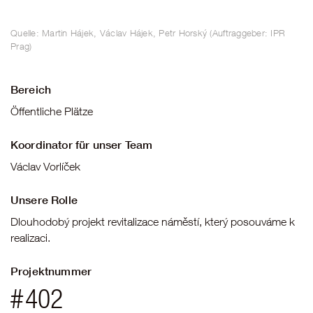
Quelle: Martin Hájek, Václav Hájek, Petr Horský (Auftraggeber: IPR
Prag)
Bereich
Öffentliche Plätze
Koordinator für unser Team
Václav Vorlíček
Unsere Rolle
Dlouhodobý projekt revitalizace náměstí, který posouváme k
realizaci.
Projektnummer
#
402